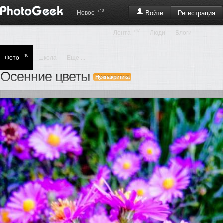
+10
Регистрация
Новое
Войти
+47
Лента
Люди
Блоги
+10
Фото
Школа
Еще ...
Осенние цветы
Нужна критика