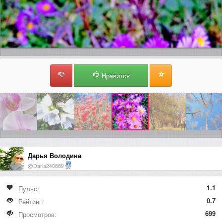
Нравится
Дарья Володина
@Daria240889
1.1
Пульс:
0.7
Рейтинг:
699
Просмотров: