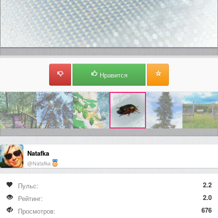
Нравится
Natafka
@Natafka
2.2
Пульс:
2.0
Рейтинг:
676
Просмотров: