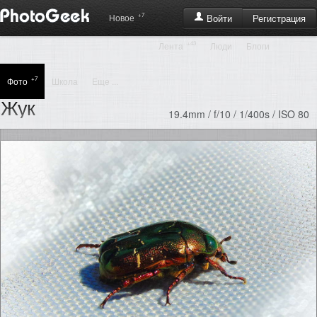
+7
Регистрация
Новое
Войти
+43
Лента
Люди
Блоги
+7
Фото
Школа
Еще ...
Жук
19.4mm / f/10 / 1/400s / ISO 80