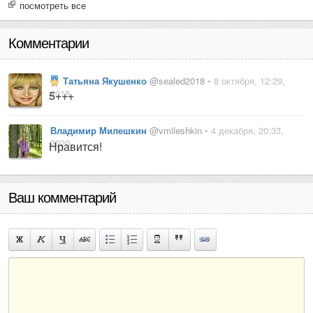
посмотреть все
Комментарии
Татьяна Якушенко
@sealed2018
• 8 октября, 12:29,
2018
5+++
Владимир Милешкин
@vmileshkin
• 4 декабря, 20:33,
2020
Нравится!
Ваш комментарий