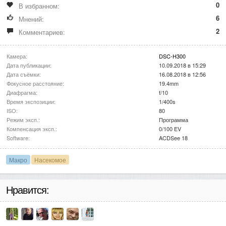
0
В избранном:
6
Мнений:
2
Комментариев:
Камера:
DSC-H300
Дата публикации:
10.09.2018 в 15:29
Дата съёмки:
16.08.2018 в 12:56
Фокусное расстояние:
19.4mm
Диафрагма:
f/10
Время экспозиции:
1/400s
ISO:
80
Режим эксп.:
Программа
Компенсация эксп.:
0/100 EV
Software:
ACDSee 18
Макро
Насекомое
Нравится: