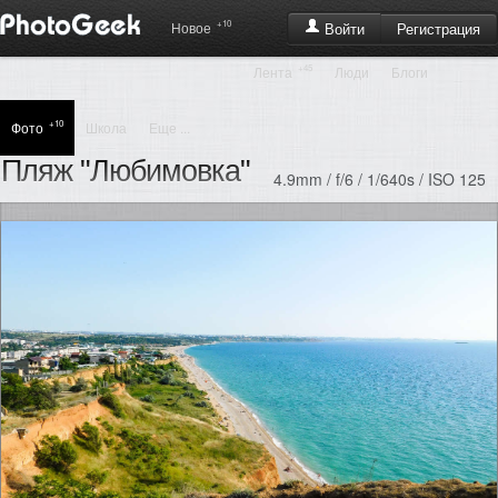
+10
Регистрация
Новое
Войти
+45
Лента
Люди
Блоги
+10
Фото
Школа
Еще ...
Пляж "Любимовка"
4.9mm / f/6 / 1/640s / ISO 125