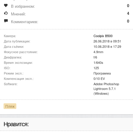
0
В избранном:
4
Мнений:
0
Комментариев:
Камера:
Coolpix B500
Дата публикации:
26.06.2018 в 09:51
Дата съёмки:
10.06.2018 в 17:29
Фокусное расстояние:
4.9mm
Диафрагма:
f/6
Время экспозиции:
1/640s
ISO:
125
Режим эксп.:
Программа
Компенсация эксп.:
0/10 EV
Software:
Adobe Photoshop
Lightroom 5.7.1
(Windows)
Пляж
Нравится: