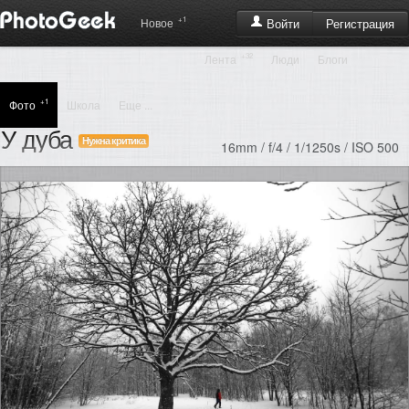
+1
Регистрация
Новое
Войти
+32
Лента
Люди
Блоги
+1
Фото
Школа
Еще ...
У дуба
Нужна критика
16mm / f/4 / 1/1250s / ISO 500