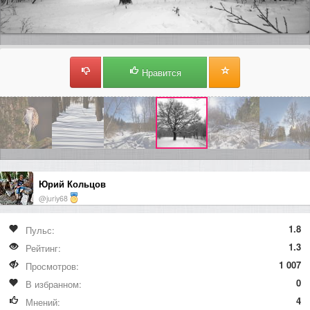
Нравится
Юрий Кольцов
@juriy68
1.8
Пульс:
1.3
Рейтинг:
1 007
Просмотров:
0
В избранном:
4
Мнений: