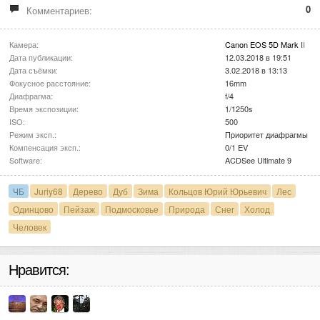
0
Комментариев:
Камера:
Canon EOS 5D Mark II
Дата публикации:
12.03.2018 в 19:51
Дата съёмки:
3.02.2018 в 13:13
Фокусное расстояние:
16mm
Диафрагма:
f/4
Время экспозиции:
1/1250s
ISO:
500
Режим эксп.:
Приоритет диафрагмы
Компенсация эксп.:
0/1 EV
Software:
ACDSee Ultimate 9
ЧБ
Juriy68
Дерево
Дуб
Зима
Кольцов Юрий Юрьевич
Лес
Одинцово
Пейзаж
Подмосковье
Природа
Снег
Холод
Человек
Нравится: