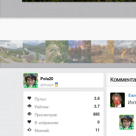
Pola20
Коммента
@Pola20
Евг
3.8
Пульс:
Инт
3.7
Рейтинг:
895
Просмотров:
0
В избранном:
11
Мнений: