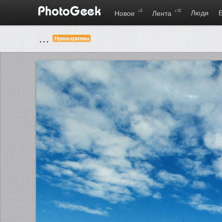
+2
+12
Люди
Новое
Лента
...
Нужна критика