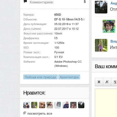
5
Комментариев:
Ан
Отл
Камера:
650D
Объектив:
EF-S 10-18mm f/4.5-5.6 IS STM
Дата публикации:
05.02.2018 в 11:37
Дата съёмки:
22.07.2017 в 10:12
Фокусное расстояние:
10mm
Диафрагма:
f/5
Вла
Время экспозиции:
1/1250s
Инт
ISO:
100
Режим эксп.:
Ручная
Компенсация эксп.:
0/1 EV
Software:
Adobe Photoshop CC
(Windows)
Ваш комм
Пейзаж или природа
Архитектура
Нравится:
посмотреть все