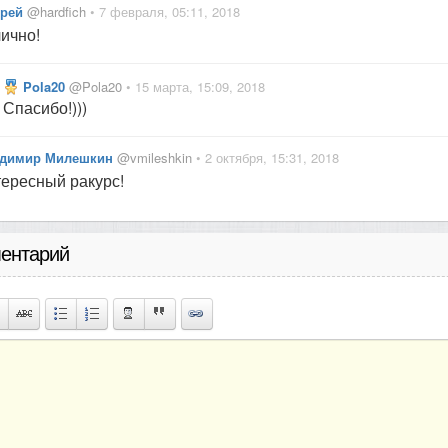
дрей
@hardfich
• 7 февраля, 05:11, 2018
ично!
Pola20
@Pola20
• 15 марта, 15:09, 2018
Спасибо!)))
димир Милешкин
@vmileshkin
• 2 октября, 15:31, 2018
ересный ракурс!
ентарий