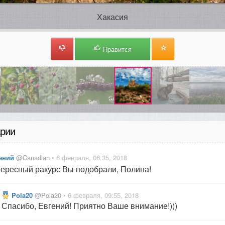
Хакасия
Нравится
рии
ений
@Canadian
• 6 февраля, 06:35, 2018
ересный ракурс Вы подобрали, Полина!
Pola20
@Pola20
• 6 февраля, 09:55, 2018
Спасибо, Евгений! Приятно Ваше внимание!)))