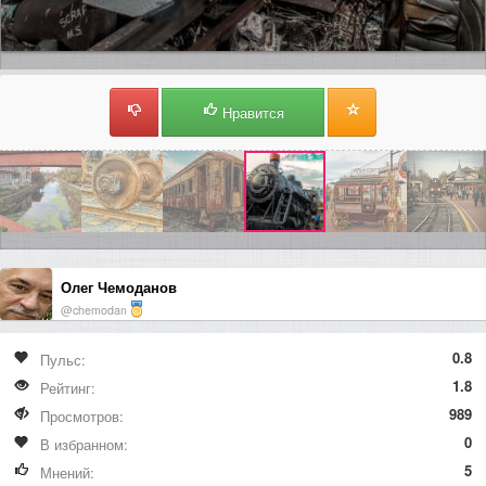
Нравится
Олег Чемоданов
@chemodan
0.8
Пульс:
1.8
Рейтинг:
989
Просмотров:
0
В избранном:
5
Мнений: