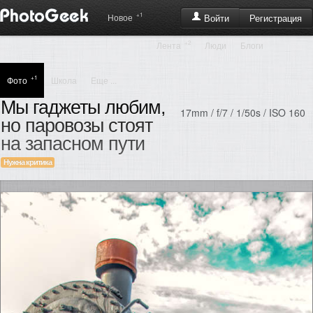
+1
Регистрация
Новое
Войти
+2
Лента
Люди
Блоги
+1
Фото
Школа
Еще ...
Мы гаджеты любим,
17mm / f/7 / 1/50s / ISO 160
но паровозы стоят
на запасном пути
Нужна критика