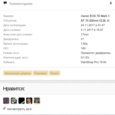
0
Комментариев:
Камера:
Canon EOS 7D Mark II
Объектив:
EF 70-200mm f/2.8L IS II 
Дата публикации:
24.11.2017 в 01:47
Дата съёмки:
4.11.2017 в 15:37
Фокусное расстояние:
17mm
Диафрагма:
f/7
Время экспозиции:
1/50s
ISO:
160
Режим эксп.:
Приоритет диафрагмы
Компенсация эксп.:
0/1 EV
Software:
PaintShop Pro 19.00
Железная дорога
Паровоз
Техно
Нравится:
посмотреть все