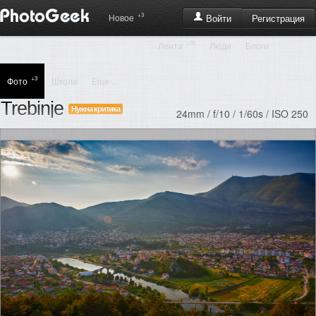
+3
Регистрация
Новое
Войти
+35
Лента
Люди
Блоги
+3
Фото
Школа
Еще ...
Trebinje
Нужна критика
24mm / f/10 / 1/60s / ISO 250