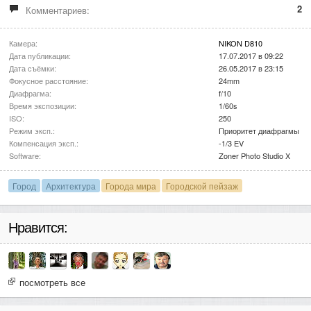
2
Комментариев:
Камера:
NIKON D810
Дата публикации:
17.07.2017 в 09:22
Дата съёмки:
26.05.2017 в 23:15
Фокусное расстояние:
24mm
Диафрагма:
f/10
Время экспозиции:
1/60s
ISO:
250
Режим эксп.:
Приоритет диафрагмы
Компенсация эксп.:
-1/3 EV
Software:
Zoner Photo Studio X
Город
Архитектура
Города мира
Городской пейзаж
Нравится:
посмотреть все