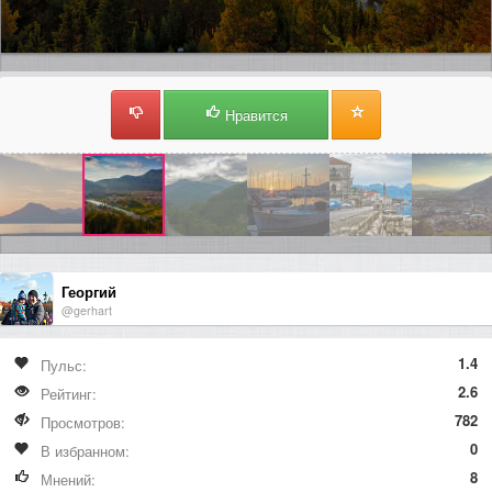
Нравится
Георгий
@gerhart
1.4
Пульс:
2.6
Рейтинг:
782
Просмотров:
0
В избранном:
8
Мнений: