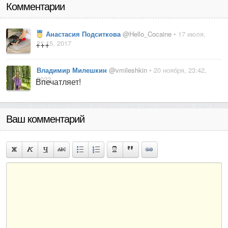
Комментарии
Анастасия Подситкова
@Hello_Cocaine
• 17 июля,
21:15, 2017
+++
Владимир Милешкин
@vmileshkin
• 20 ноября, 23:42,
2022
Впечатляет!
Ваш комментарий