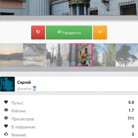
Нравится
Сергей
@scaliner
0.8
Пульс:
1.7
Рейтинг:
711
Просмотров:
0
В избранном:
5
Мнений: