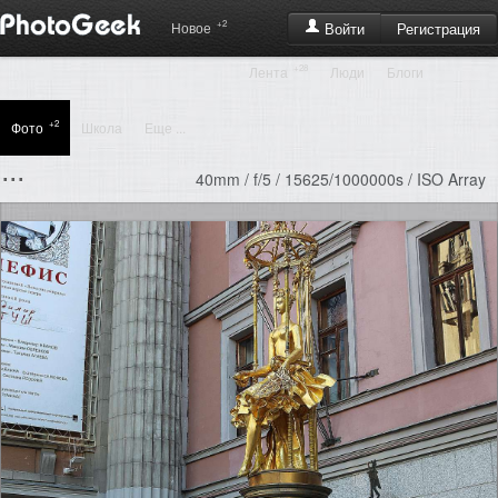
+2
Регистрация
Новое
Войти
+28
Лента
Люди
Блоги
+2
Фото
Школа
Еще ...
...
40mm / f/5 / 15625/1000000s / ISO Array