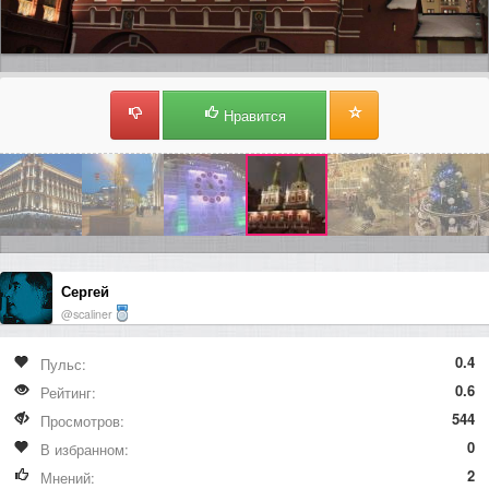
Нравится
Сергей
@scaliner
0.4
Пульс:
0.6
Рейтинг:
544
Просмотров:
0
В избранном:
2
Мнений: