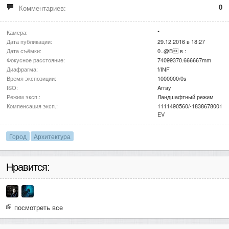
0
Комментариев:
Камера:
*
Дата публикации:
29.12.2016 в 18:27
Дата съёмки:
0..@B в :
Фокусное расстояние:
74099370.666667mm
Диафрагма:
f/INF
Время экспозиции:
1000000/0s
ISO:
Array
Режим эксп.:
Ландшафтный режим
Компенсация эксп.:
1111490560/-1838678001
EV
Город
Архитектура
Нравится:
посмотреть все