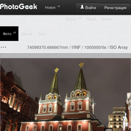
+8
Регистрация
Новое
Войти
+43
Лента
Люди
Блоги
+8
Фото
Школа
Еще ...
...
74099370.666667mm / f/INF / 1000000/0s / ISO Array