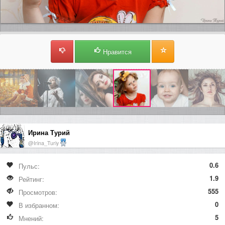
Нравится
Ирина Турий
@Irina_Turiy
0.6
Пульс:
1.9
Рейтинг:
555
Просмотров:
0
В избранном:
5
Мнений: