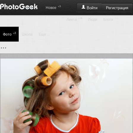
+3
Регистрация
Новое
Войти
+36
Лента
Люди
Блоги
+3
Фото
Школа
Еще ...
...