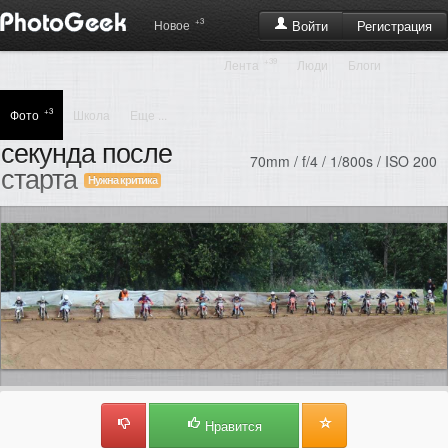
+3
Регистрация
Новое
Войти
+39
Лента
Люди
Блоги
+3
Фото
Школа
Еще ...
секунда после
70mm / f/4 / 1/800s / ISO 200
старта
Нужна критика
Нравится