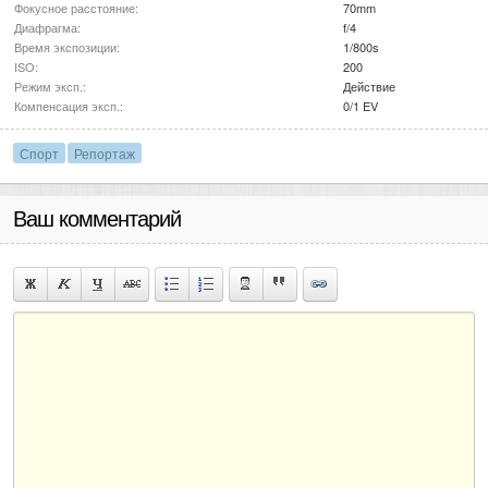
Фокусное расстояние:
70mm
Диафрагма:
f/4
Время экспозиции:
1/800s
ISO:
200
Режим эксп.:
Действие
Компенсация эксп.:
0/1 EV
Спорт
Репортаж
Ваш комментарий