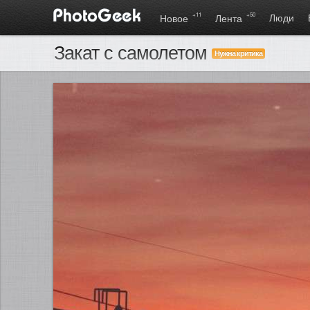
+11
+50
Люди
Новое
Лента
Закат с самолетом
Нужна критика