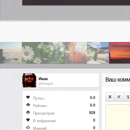
Иван
Ваш комм
@Sologub
0.0
Пульс:
0.0
Рейтинг:
929
Просмотров:
0
В избранном:
0
Мнений: