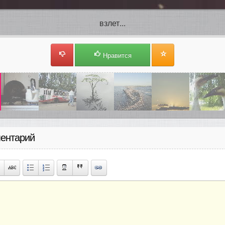
взлет...
Нравится
ентарий