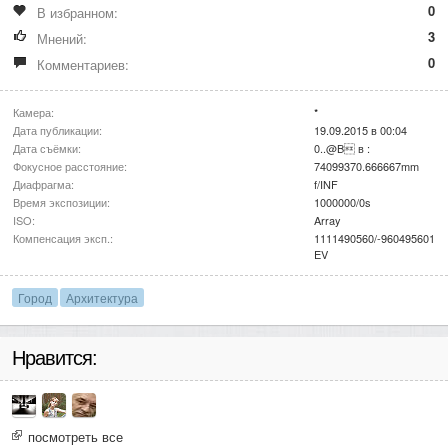
0
В избранном:
3
Мнений:
0
Комментариев:
Камера:
*
Дата публикации:
19.09.2015 в 00:04
Дата съёмки:
0..@B в :
Фокусное расстояние:
74099370.666667mm
Диафрагма:
f/INF
Время экспозиции:
1000000/0s
ISO:
Array
Компенсация эксп.:
1111490560/-960495601
EV
Город
Архитектура
Нравится:
посмотреть все