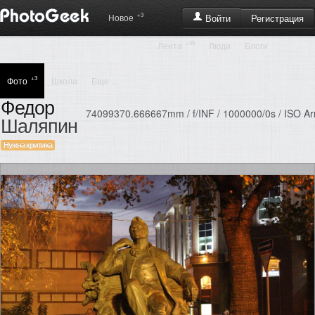
+3
Регистрация
Новое
Войти
+35
Лента
Люди
Блоги
+3
Фото
Школа
Еще ...
Федор
74099370.666667mm / f/INF / 1000000/0s / ISO Ar
Шаляпин
Нужна критика