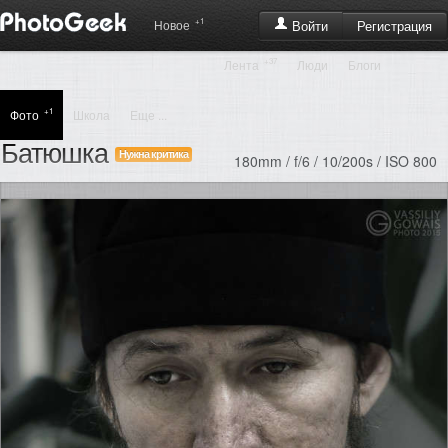
+1
Регистрация
Новое
Войти
+37
Лента
Люди
Блоги
+1
Фото
Школа
Еще ...
Батюшка
Нужна критика
180mm / f/6 / 10/200s / ISO 800