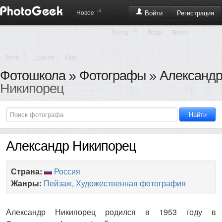
+3
Регистрация
Новое
Войти
+36
Лента
Люди
Блоги
+3
Фото
Школа
Еще ...
Фотошкола
»
Фотографы
» Александ
Никипорец
Александр Никипорец
Страна:
Россия
Жанры:
Пейзаж
,
Художественная фотография
Александр Никипорец родился в 1953 году в