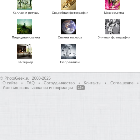
Коллаж и ретушь
Свадебная фотография
Макросъемка
Подводная съемка
Снимки космоса
Уличная фотография
Интерьер
Сюрреализм
© PhotoGeek.ru, 2008-2025
О сайте
•
FAQ
•
Сотрудничество
•
Контакты
•
Соглашение
•
Условия использования информации
16+