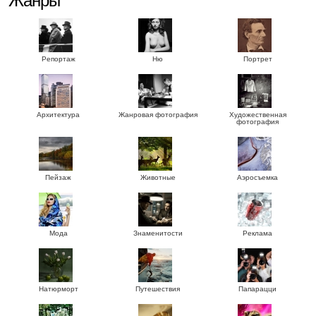
Жанры
Репортаж
Ню
Портрет
Архитектура
Жанровая фотография
Художественная
фотография
Пейзаж
Животные
Аэросъемка
Мода
Знаменитости
Реклама
Натюрморт
Путешествия
Папарацци