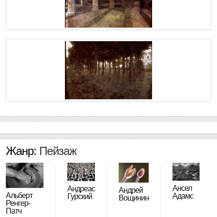
Жанр:
Пейзаж
Ансел
Андреас
Андрей
Альберт
Адамс
Гурский
Вощинин
Ренгер-
Патч