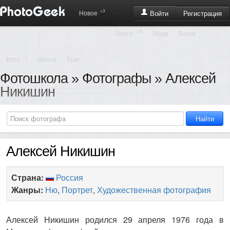
+3
Регистрация
Новое
Войти
+19
Лента
Люди
Блоги
+3
Фото
Школа
Еще ...
Фотошкола
»
Фотографы
» Алексей
Никишин
Алексей Никишин
Страна:
Россия
Жанры:
Ню
,
Портрет
,
Художественная фотография
Алексей Никишин родился 29 апреля 1976 года в