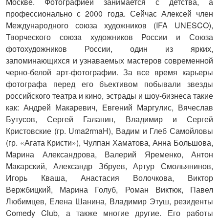
Москве. Фотографией занимается с детства, а
профессионально с 2000 года. Сейчас Алексей член
Международного союза художников (IFA UNESCO),
Творческого союза художников России и Союза
фотохудожников России, один из ярких,
запоминающихся и узнаваемых мастеров современной
черно-белой арт-фотографии. За все время карьеры
фотографа перед его бъективом побывали звезды
российского театра и кино, эстрады и шоу-бизнеса такие
как: Андрей Макаревич, Евгений Маргулис, Вячеслав
Бутусов, Сергей Галанин, Владимир и Сергей
Кристовские (гр. Uma2rmaH), Вадим и Глеб Самойловы
(гр. «Агата Кристи»), Чулпан Хаматова, Анна Большова,
Марина Александрова, Валерий Яременко, Антон
Макарский, Александр Збруев, Артур Смольянинов,
Игорь Кваша, Анастасия Волочкова, Виктор
Вержбицкий, Марина Голуб, Роман Виктюк, Павел
Любимцев, Елена Шанина, Владимир Этуш, резиденты
Comedy Club, а также многие другие. Его работы