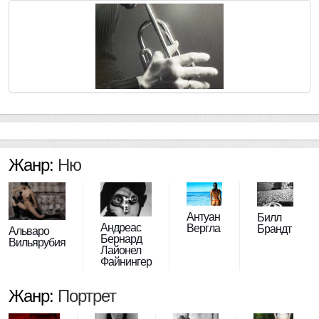
Жанр:
Ню
Антуан
Билл
Андреас
Вергла
Брандт
Альваро
Бернард
Вильярубия
Лайонел
Файнингер
Жанр:
Портрет