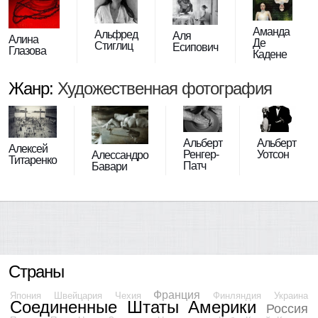
Аманда
Альфред
Аля
Алина
Де
Стиглиц
Есипович
Глазова
Кадене
Жанр:
Художественная фотография
Альберт
Альберт
Алексей
Ренгер-
Уотсон
Алессандро
Титаренко
Патч
Бавари
Страны
Франция
Япония
Швейцария
Чехия
Финляндия
Украина
Соединенные Штаты Америки
Россия