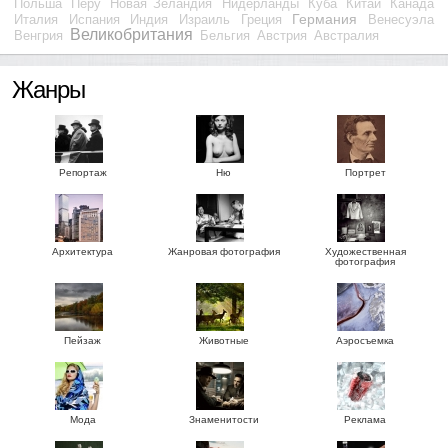
Польша
Перу
Новая Зеландия
Нидерланды
Куба
Китай
Канада
Германия
Италия
Испания
Индия
Израиль
Греция
Венесуэла
Великобритания
Венгрия
Бельгия
Австрия
Австралия
Жанры
Репортаж
Ню
Портрет
Архитектура
Жанровая фотография
Художественная
фотография
Пейзаж
Животные
Аэросъемка
Мода
Знаменитости
Реклама