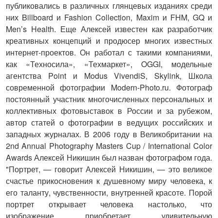
публиковались в различных глянцевых изданиях среди
них Billboard и Fashion Collection, Maxim и FHM, GQ и
Men’s Health. Еще Алексей известен как разработчик
креативных концепций и продюсер многих известных
интернет-проектов. Он работал с такими компаниями,
как «Техносила», «Техмаркет», OGGI, модельные
агентства Point и Modus VivendiS, Skylink, Школа
современной фотографии Modern-Photo.ru. Фотограф
постоянный участник многочисленных персональных и
коллективных фотовыставок в России и за рубежом,
автор статей о фотографии в ведущих российских и
западных журналах. В 2006 году в Великобритании на
2nd Annual Photography Masters Cup / International Color
Awards Алексей Никишин был назван фотографом года.
"Портрет, — говорит Алексей Никишин, — это великое
счастье прикосновения к душевному миру человека, к
его таланту, чувственности, внутренней красоте. Порой
портрет открывает человека настолько, что
изображение приобретает удивительную