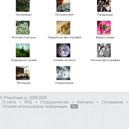
Натюрморт
Путешествия
Папарацци
Коллаж и ретушь
Свадебная фотография
Макросъемка
Подводная съемка
Снимки космоса
Уличная фотография
Интерьер
Сюрреализм
© PhotoGeek.ru, 2008-2025
О сайте
•
FAQ
•
Сотрудничество
•
Контакты
•
Соглашение
•
Условия использования информации
16+