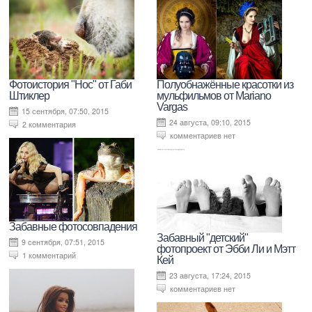
Фотоистория "Нос" от Габи
Полуобнажённые красотки из
Штиклер
мульфильмов от Mariano
Vargas
15 сентября, 07:50, 2015
24 августа, 09:10, 2015
2 комментария
комментариев нет
Забавные фотосовпадения
Забавный "детский"
9 сентября, 07:51, 2015
фотопроект от Эбби Ли и Мэтт
1 комментарий
Кей
23 августа, 17:24, 2015
комментариев нет