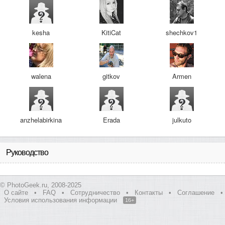
kesha
KitiCat
shechkov1
walena
gitkov
Armen
anzhelabirkina
Erada
julkuto
Руководство
© PhotoGeek.ru, 2008-2025
О сайте
•
FAQ
•
Сотрудничество
•
Контакты
•
Соглашение
•
Условия использования информации
16+