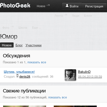
+10
Регистрация
Новое
Войти
+46
Лента
Люди
Блоги
+10
Фото
Школа
Еще ...
Юмор
Новое
Блог
Участники
Обсуждения
Показано 1 из 1,
показать все
Шутим, улыбаемся!
BakulinD
Создал:
denis28
, сообщений: 36
06.04.2013 09:59
Свежие публикации
Показано 12 из 56 публикаций,
показать все