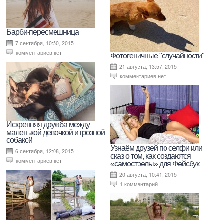
Барби-пересмешница
7 сентября, 10:50, 2015
комментариев нет
Фотогеничные "случайности"
21 августа, 13:57, 2015
комментариев нет
Искренняя дружба между
маленькой девочкой и грозной
собакой
Узнаём друзей по селфи или
6 сентября, 12:08, 2015
сказ о том, как создаются
комментариев нет
«самострелы» для Фейсбук
20 августа, 10:41, 2015
1 комментарий