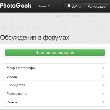
+11
Регистрация
Новое
Войти
+46
Лента
Люди
Блоги
+11
Фото
Школа
Еще ...
Обсуждения в форумах
Жанры фотографии
Бренды
Сообщества
Работа сайта
Разное