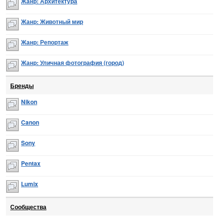
Жанр: Архитектура
Жанр: Животный мир
Жанр: Репортаж
Жанр: Уличная фотография (город)
Бренды
Nikon
Canon
Sony
Pentax
Lumix
Сообщества