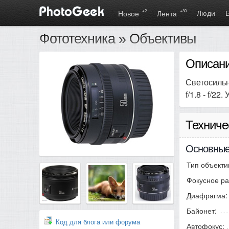
+2
+30
Люди
Новое
Лента
Фототехника
»
Объективы
Описани
Светосильн
f/1.8 - f/2
Техниче
Основные
Тип объекти
Фокусное ра
Диафрагма:
Байонет:
Код для блога или форума
Автофокус: