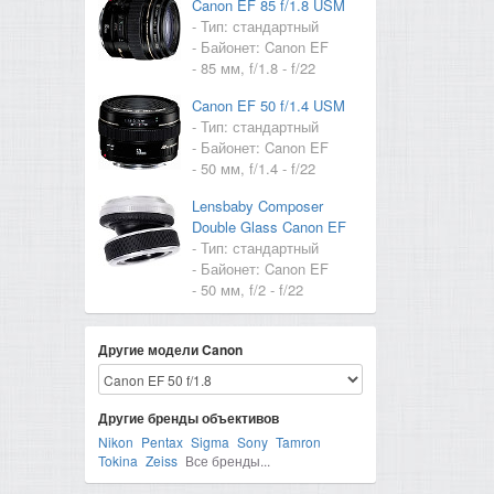
Canon EF 85 f/1.8 USM
- Тип: стандартный
- Байонет: Canon EF
- 85 мм, f/1.8 - f/22
Canon EF 50 f/1.4 USM
- Тип: стандартный
- Байонет: Canon EF
- 50 мм, f/1.4 - f/22
Lensbaby Composer
Double Glass Canon EF
- Тип: стандартный
- Байонет: Canon EF
- 50 мм, f/2 - f/22
Другие модели Canon
Другие бренды объективов
Nikon
Pentax
Sigma
Sony
Tamron
Tokina
Zeiss
Все бренды...