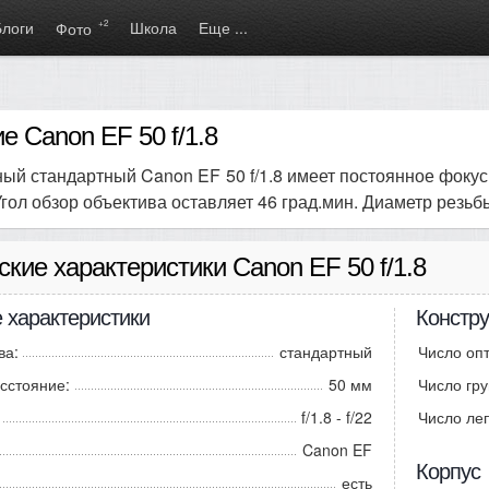
Блоги
+2
Школа
Еще ...
Фото
е Canon EF 50 f/1.8
ый стандартный Canon EF 50 f/1.8 имеет постоянное фок
2. Угол обзор объектива оставляет 46 град.мин. Диаметр рез
ские характеристики Canon EF 50 f/1.8
 характеристики
Констру
ва:
стандартный
Число опт
сстояние:
50 мм
Число гру
f/1.8 - f/22
Число ле
Canon EF
Корпус
есть