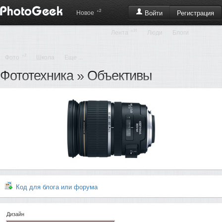
+2
Регистрация
Новое
Войти
+31
Лента
Люди
Блоги
+2
Фото
Школа
Еще ...
Фототехника
»
Объективы
Код для блога или форума
Дизайн