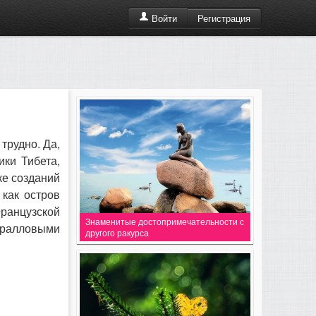
Регистрация
Войти
трудно. Да,
ики Тибета,
ке созданий
 как остров
ранцузской
Знаменитые достопримечательности с
оралловыми
другого ракурса