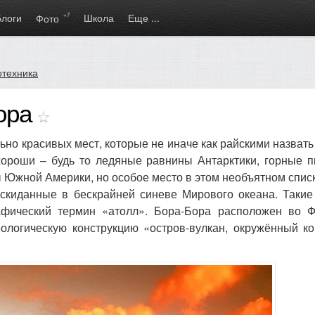
Блоги
+7
Школа
Еще ...
Фото
отехника
Бора
но красивых мест, которые не иначе как райскими назвать 
хороши – будь то ледяные равнины Антарктики, горные п
Южной Америки, но особое место в этом необъятном спис
скиданные в бескрайней синеве Мирового океана. Такие
афический термин «атолл». Бора-Бора расположен во Ф
еологическую конструкцию «остров-вулкан, окружённый к