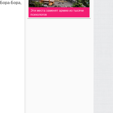
Бора-Бора,
Эти места заменят армию из тысячи
психологов