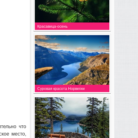
Красавица-осень
Суровая красота Норвегии
тельно что
ское место,