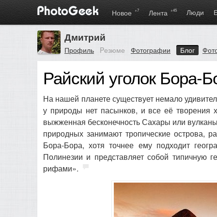
+7
+45
Люди
Новое
Лента
Дмитрий
Профиль
Pезюме
Фотографии
Блог
Фот
Райский уголок Бора-
На нашей планете существует немало удивитель
у природы нет пасынков, и все её творения 
выжженная бесконечность Сахары или вулканы 
природных занимают тропические острова, ра
Бора-Бора, хотя точнее ему подходит геогр
Полинезии и представляет собой типичную г
рифами».