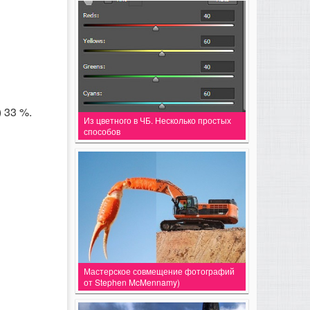
 33 %.
Из цветного в ЧБ. Несколько простых
способов
Мастерское совмещение фотографий
от Stephen McMennamy)