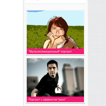
"Мультипликационный" портрет
Портрет с эффектом "кино"