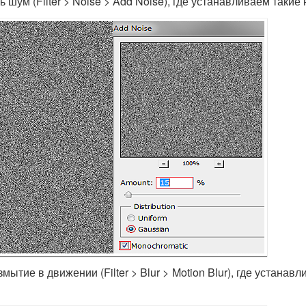
шум (Filter > Noise > Add Noise), где устанавливаем такие 
ытие в движении (Filter > Blur > Motion Blur), где устанав