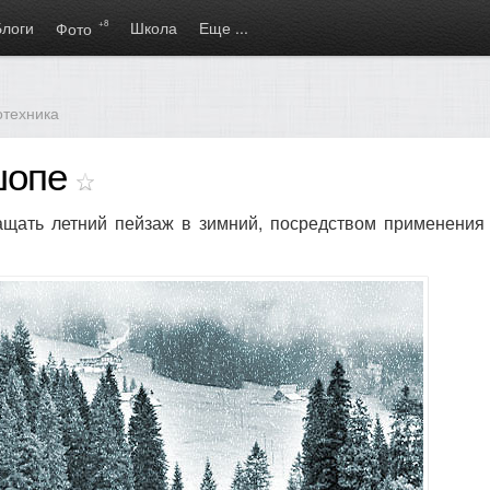
Блоги
+8
Школа
Еще ...
Фото
отехника
ошопе
щать летний пейзаж в зимний, посредством применения 