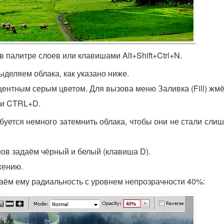
в палитре слоев или клавишами Alt+Shift+Ctrl+N.
выделяем облака, как указано ниже.
ентным серым цветом. Для вызова меню Заливка (Fill) жмём
ми CTRL+D.
буется немного затемнить облака, чтобы они не стали сли
анов задаём чёрный и белый (клавиша D).
жению.
ридаём ему радиальность с уровнем непрозрачности 40%: