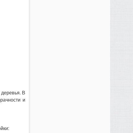
 деревья. В
зрачности и
йки: