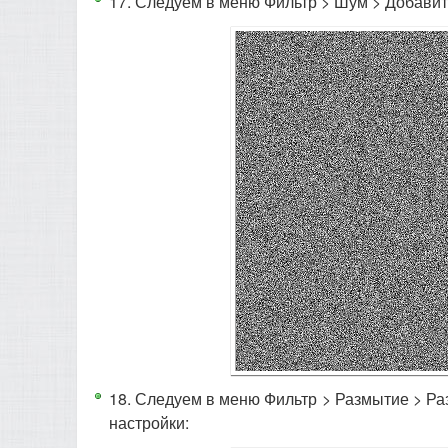
17. Следуем в меню Фильтр > Шум > Добавить 
18. Следуем в меню Фильтр > Размытие > Разм
настройки: