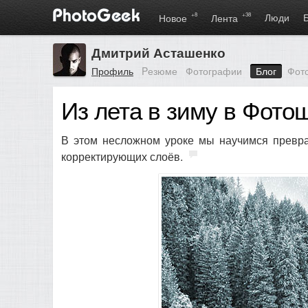
+8
+38
Люди
Новое
Лента
Дмитрий Асташенко
Профиль
Pезюме
Фотографии
Блог
Фот
Из лета в зиму в Фот
В этом несложном уроке мы научимся превра
корректирующих слоёв.