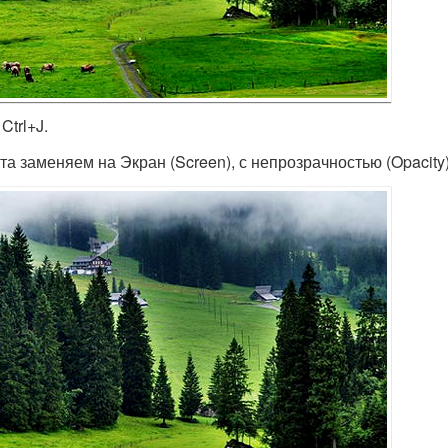
trl+J.
а заменяем на Экран (Screen), с непрозрачностью (Opacity)