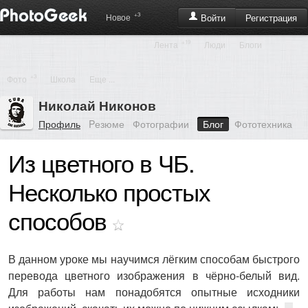
+3
Регистрация
Новое
Войти
+19
Лента
Люди
Блоги
+3
Фото
Школа
Еще ...
Николай Никонов
Профиль
Pезюме
Фотографии
Блог
Фототехника
Из цветного в ЧБ.
Несколько простых
способов
В данном уроке мы научимся лёгким способам быстрого
перевода цветного изображения в чёрно-белый вид.
Для работы нам понадобятся опытные исходники