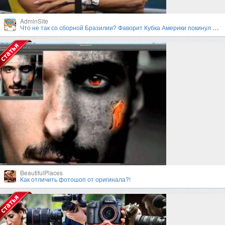
AdminSite
Что не так со сборной Бразилии? Фаворит Кубка Америки покинул турнир в первом раунде плей-офф
BeautifulPlaces
Как отличить фотошоп от оригинала?!