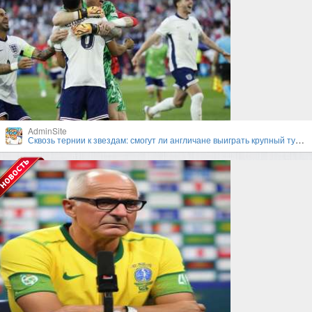
AdminSite
Сквозь тернии к звездам: смогут ли англичане выиграть крупный турнир под руководством Гарета Саутгейта?