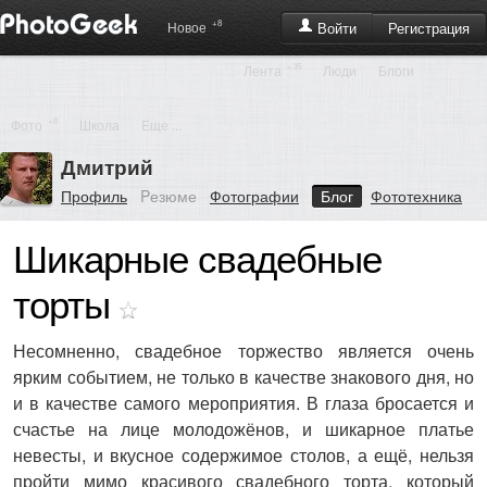
+8
Регистрация
Новое
Войти
+35
Лента
Люди
Блоги
+8
Фото
Школа
Еще ...
Дмитрий
Профиль
Pезюме
Фотографии
Блог
Фототехника
Шикарные свадебные
торты
Несомненно, свадебное торжество является очень
ярким событием, не только в качестве знакового дня, но
и в качестве самого мероприятия. В глаза бросается и
счастье на лице молодожёнов, и шикарное платье
невесты, и вкусное содержимое столов, а ещё, нельзя
пройти мимо красивого свадебного торта, который