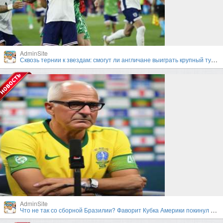
AdminSite
Сквозь тернии к звездам: смогут ли англичане выиграть крупный турнир под руководством Гарета Саутгейта?
AdminSite
Что не так со сборной Бразилии? Фаворит Кубка Америки покинул турнир в первом раунде плей-офф