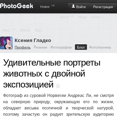
+10
Регистрация
Новое
Войти
+45
Лента
Люди
Блоги
+10
Фото
Школа
Еще ...
Ксения Гладко
Профиль
Pезюме
Фотографии
Блог
Фототехника
Удивительные портреты
животных с двойной
экспозицией
Фотограф из суровой Норвегии Андреас Ли, не смотря
на северную природу, окружающую его по жизни,
обладает весьма поэтичной и творческой натурой,
поэтому зачастую он радует зрительскую аудиторию