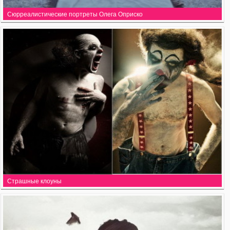
Сюрреалистические портреты Олега Оприско
Страшные клоуны