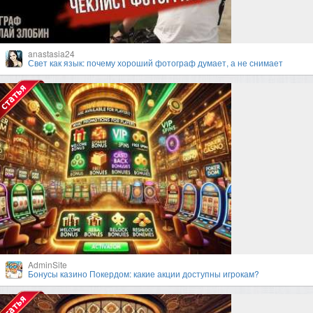
anastasia24
Свет как язык: почему хороший фотограф думает, а не снимает
AdminSite
Бонусы казино Покердом: какие акции доступны игрокам?