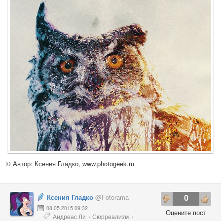
© Автор: Ксения Гладко,
www.photogeek.ru
Ксения Гладко
@Fotorama
0
08.05.2015 09:32
Оцените пост
Андреас Ли
Сюрреализм
·
·