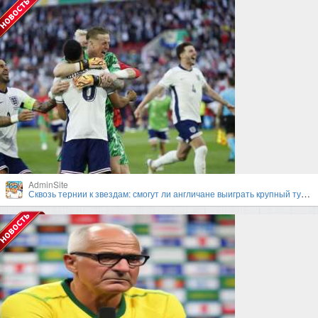
AdminSite
Сквозь тернии к звездам: смогут ли англичане выиграть крупный турнир под руководством Гарета Саутгейта?