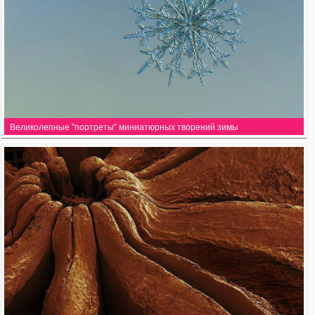
Великолепные "портреты" миниатюрных творений зимы