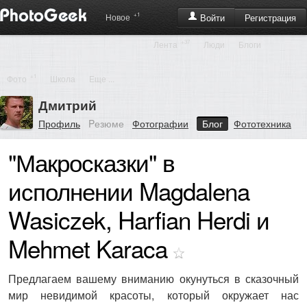
+1
Регистрация
Новое
Войти
+37
Лента
Люди
Блоги
+1
Фото
Школа
Еще ...
Дмитрий
Профиль
Pезюме
Фотографии
Блог
Фототехника
"Макросказки" в
исполнении Magdalena
Wasiczek, Harfian Herdi и
Mehmet Karaca
Предлагаем вашему вниманию окунуться в сказочный
мир невидимой красоты, который окружает нас