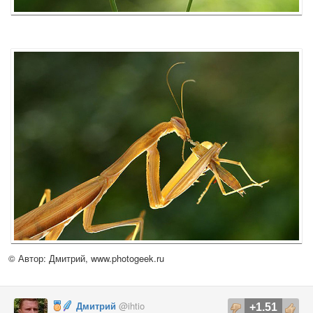
© Автор: Дмитрий,
www.photogeek.ru
Дмитрий
@ihtio
+1.51