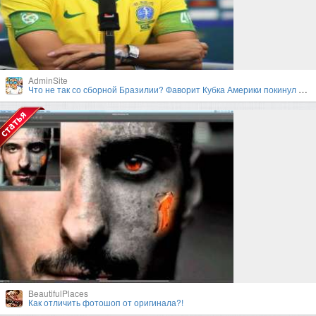
AdminSite
Что не так со сборной Бразилии? Фаворит Кубка Америки покинул турнир в первом раунде плей-офф
BeautifulPlaces
Как отличить фотошоп от оригинала?!