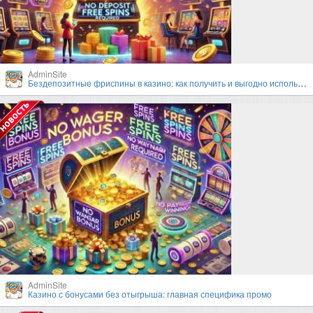
AdminSite
Бездепозитные фриспины в казино: как получить и выгодно использовать?
AdminSite
Казино с бонусами без отыгрыша: главная специфика промо