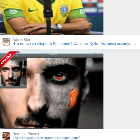
AdminSite
Что не так со сборной Бразилии? Фаворит Кубка Америки покинул турнир в первом раунде плей-офф
BeautifulPlaces
Как отличить фотошоп от оригинала?!