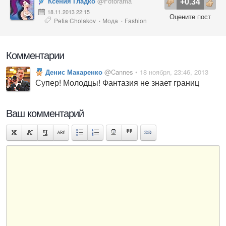
Ксения Гладко
@Fotorama
+0.34
18.11.2013 22:15
Оцените пост
Petia Cholakov
Мода
Fashion
·
·
Комментарии
Денис Макаренко
@Cannes
• 18 ноября, 23:46, 2013
Супер! Молодцы! Фантазия не знает границ
Ваш комментарий