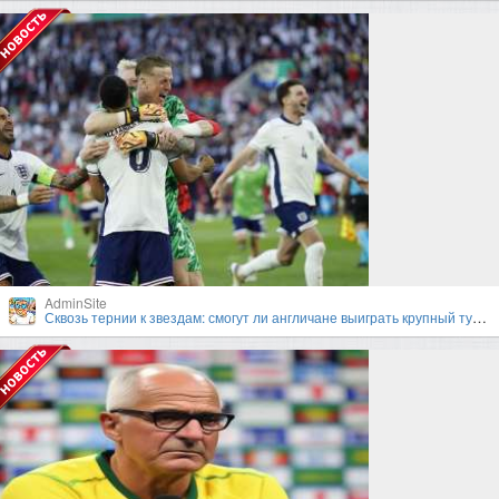
AdminSite
Сквозь тернии к звездам: смогут ли англичане выиграть крупный турнир под руководством Гарета Саутгейта?