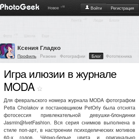
+10
Регистрация
Новое
Войти
+47
Лента
Люди
Блоги
+10
Фото
Школа
Еще ...
Ксения Гладко
Профиль
Pезюме
Фотографии
Блог
Фототехника
Игра илюзии в журнале
MODA
Для февральского номера журнала MODA фотографом
Petia Cholakov и постановщиком PetOrly была отснята
фотосессия привлекательной девушки-блондинки
Jasmin@IvetFashion. Вся серия снимков выполнена в
стиле поп-арт, в настроении психоделических мотивов
60-х годов. Чёрно-белые цвета и оригинально