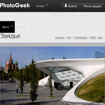
+2
Регистрация
Новое
Войти
+17
Лента
Люди
Блоги
+2
Фото
Школа
Еще ...
Заядье
18mm / f/9 / 10/5000s / ISO 100