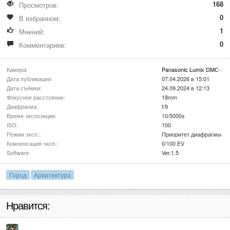
168
Просмотров:
0
В избранном:
1
Мнений:
0
Комментариев:
Камера:
Panasonic Lumix DMC-G1
Дата публикации:
07.04.2026 в 15:01
Дата съёмки:
24.09.2024 в 12:13
Фокусное расстояние:
18mm
Диафрагма:
f/9
Время экспозиции:
10/5000s
ISO:
100
Режим эксп.:
Приоритет диафрагмы
Компенсация эксп.:
0/100 EV
Software:
Ver.1.5
Город
Архитектура
Нравится: