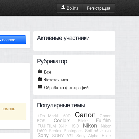
Регистрация
Войти
Активные участники
Рубрикатор
Всё
Фототехника
Обработка фотографий
Популярные темы
е помочь
Canon
1Ds MarkII
60D
Canon
Coolpix
Fujifilm
EOS
Flickr
Nikon
FUJIFILM X-H1
ISO
Nikon
D600
Pentax
Photogeek
Soft-объектив
Sony
SONY A7ii
Sony Alpha
Боке