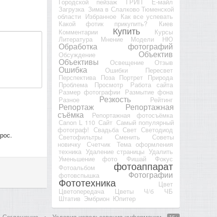
Городской пейзаж
ГРИП
Е-майл
Загрузка
Зима в Слалково Тюменской
области
Избранное
Как все успевать
Какой фотик прикупить?
Киев
Купить
Комментарии
Курсы
Литература
Мнение
Модели
НЮ
Обработка фотографий
Объектив
Обсуждение
Объективы
Освещение
Отзыв
Ошибка
Ошибки
Пересвет
Перспектива
Поза
Портрет
Природа
Проблема
Просмотр
Работа сайта
Размер фотографии
Размытие фона
Резкость
Разное
Рейтинг
Репортаж
Репортажная
съёмка
Репортажная фотосъёмка
Сanon L 110
Сайт
Самый популярный
фотограф!
Свадьба
Свет
Светодиод
рос.
Светофильтры
Сменить
Советы
новичку
Счетчик
Тема оформления
техника
Удаление страницы
Удалить
Уменьшение фото
Фишай
Фокус
фотоаппарат
Фотоальбом
Фотографии
фотовспышка
Фототехника
Цвет
Цветопередача
Цветы
Ч/б
ЧБ
Штатив
Эмбрион
Юпитер