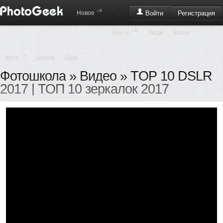
+9
Регистрация
Новое
Войти
+44
Лента
Люди
Блоги
+9
Фото
Школа
Еще ...
Фотошкола
»
Видео
» TOP 10 DSLR
2017 | ТОП 10 зеркалок 2017