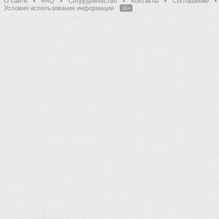
О сайте
•
FAQ
•
Сотрудничество
•
Контакты
•
Соглашение
•
Условия использования информации
16+