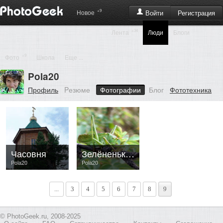
+9
Регистрация
Новое
Войти
+34
Лента
Люди
Блоги
+9
Фото
Школа
Еще ...
Pola20
Профиль
Pезюме
Фотографии
Блог
Фототехника
Часовня
Зелёненький он был...
Pola20
Pola20
...
3
4
5
6
7
8
9
© PhotoGeek.ru, 2008-2025