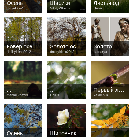
Осень
Шарики
Листья одуванчика
EagleFireZ
Vitialy-Stasov
Helius
Ковер осени...
Золото осени.
Золото
dmitryklimo2012
dmitryklimo2012
dardarya
...
...
Первый листик
mamaevpavel
Helius
yashchuk
Осень
Шиповник 24-11-2012
...