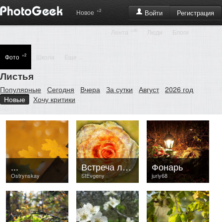
+2
Регистрация
Новое
Войти
+30
Лента
Люди
Блоги
+2
Фото
Школа
Еще ...
Листья
Популярные
Сегодня
Вчера
За сутки
Август
2026 год
Новые
Хочу критики
...
Встреча лета с осенью
Фонарь
Ostrynskay
StEvgeny
juriy68