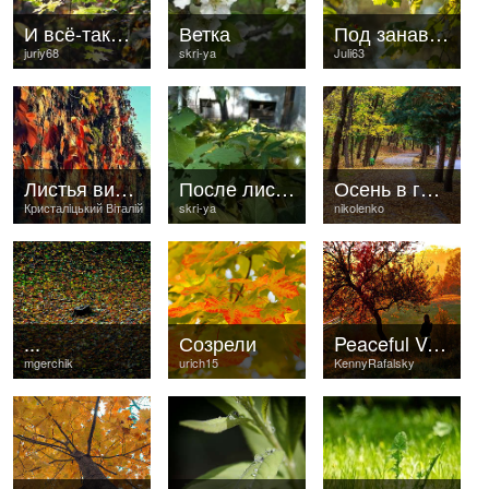
И всё-таки она пришла!..
Ветка
Под занавес...
juriy68
skri-ya
Juli63
Листья винограда
После листопада
Осень в городском саду
Кристалiцький Вiталiй
skri-ya
nikolenko
...
Созрели
Peaceful Valley
mgerchik
urich15
KennyRafalsky