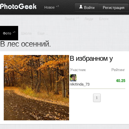
+1
Регистрация
Новое
Войти
+2
Лента
Люди
Блоги
+1
Фото
Школа
Еще ...
В лес осенний.
В избранном у
Участник
Рейтинг
40.25
nikitinda_73
1