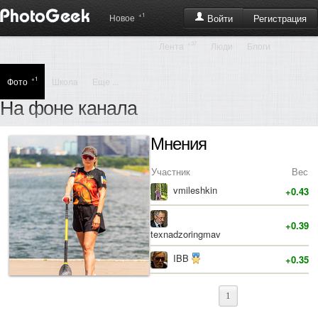
+1
Регистрация
Новое
Войти
+37
Лента
Люди
Блоги
+1
Фото
Школа
Еще ...
На фоне канала
Мнения
Участник
Вес
vmileshkin
+0.43
+0.39
texnadzoringmav
IBB
+0.35
1