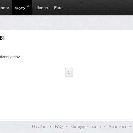
Блоги
+8
Школа
Еще ...
Фото
ия
adzoringmav
1
О сайте
•
FAQ
•
Сотрудничество
•
Контакты
•