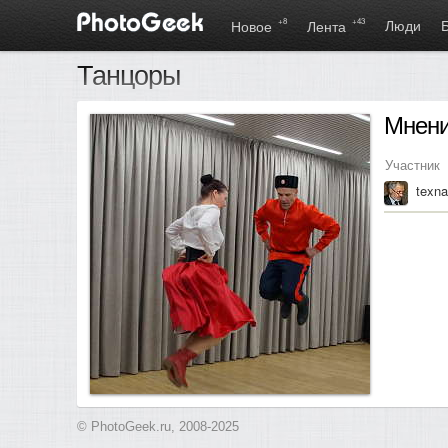
+8
+43
Люди
Новое
Лента
Танцоры
Мнен
Участник
texn
© PhotoGeek.ru, 2008-2025