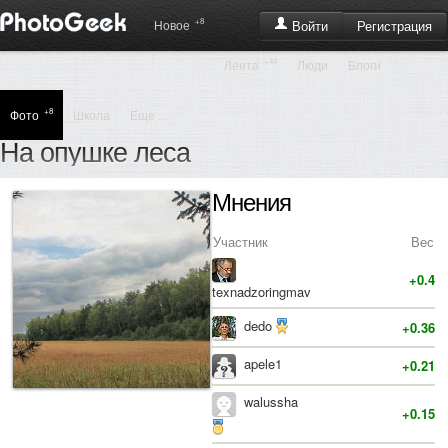
+8
Регистрация
Новое
Войти
+44
Лента
Люди
Блоги
+8
Фото
Школа
Еще ...
На опушке леса
Мнения
Участник
Вес
+0.4
texnadzoringmav
dedo
+0.36
apele1
+0.21
walussha
+0.15