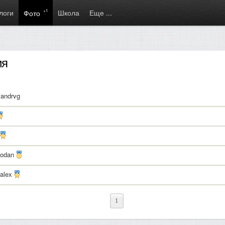
логи
+1
Школа
Еще ...
Фото
ия
sandrvg
odan
alex
1