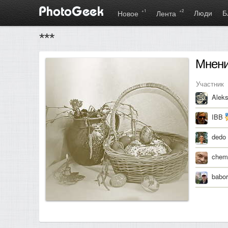
+1
+2
Люди
Б
Новое
Лента
***
Мнен
Участник
Alek
IBB
dedo
chem
babor