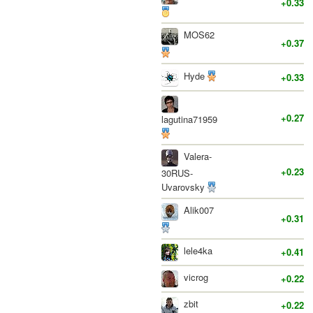
+0.33
MOS62
+0.37
Hyde
+0.33
+0.27
lagutina71959
Valera-
+0.23
30RUS-
Uvarovsky
Alik007
+0.31
lele4ka
+0.41
vicrog
+0.22
zbit
+0.22