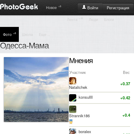
+8
Регистрация
Новое
Войти
+38
Лента
Люди
Блоги
+8
Фото
Школа
Еще ...
Одесса-Мама
Мнения
Участник
Вес
+0.37
Natalichek
konsullll
+0.42
+0.4
Strannik186
boralex