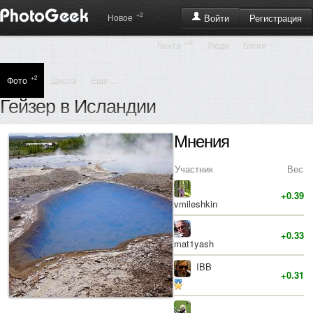
+2
Регистрация
Новое
Войти
+30
Лента
Люди
Блоги
+2
Фото
Школа
Еще ...
Гейзер в Исландии
Мнения
Участник
Вес
+0.39
vmileshkin
+0.33
mat1yash
IBB
+0.31