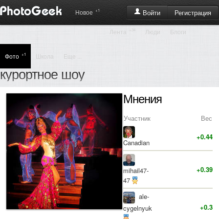
+1
Регистрация
Новое
Войти
+34
Лента
Люди
Блоги
+1
Фото
Школа
Еще ...
курортное шоу
Мнения
Участник
Вес
+0.44
Canadian
+0.39
mihail47-
47
ale-
+0.3
cygelnyuk