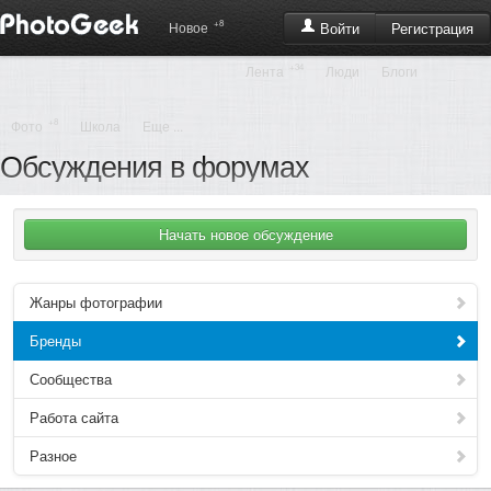
+8
Регистрация
Новое
Войти
+34
Лента
Люди
Блоги
+8
Фото
Школа
Еще ...
Обсуждения в форумах
Жанры фотографии
Бренды
Сообщества
Работа сайта
Разное