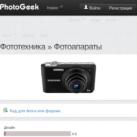
+8
Регистрация
Новое
Войти
+42
Лента
Люди
Блоги
+8
Фото
Школа
Еще ...
Фототехника
»
Фотоапараты
Код для блога или форума
Дизайн
0.0