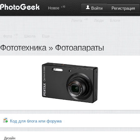
+10
Регистрация
Новое
Войти
+46
Лента
Люди
Блоги
+10
Фото
Школа
Еще ...
Фототехника
»
Фотоапараты
Код для блога или форума
Дизайн