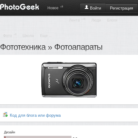
+8
Регистрация
Новое
Войти
+36
Лента
Люди
Блоги
+8
Фото
Школа
Еще ...
Фототехника
»
Фотоапараты
Код для блога или форума
Дизайн