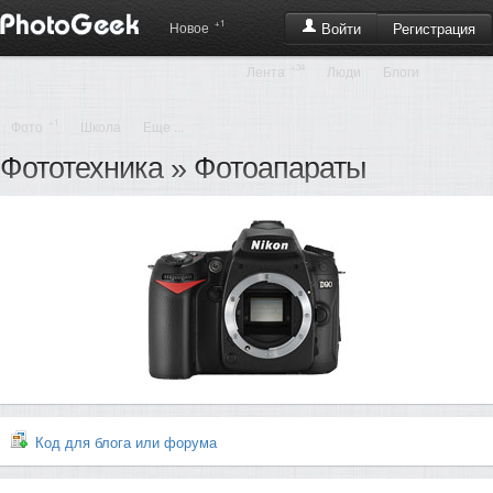
+1
Регистрация
Новое
Войти
+34
Лента
Люди
Блоги
+1
Фото
Школа
Еще ...
Фототехника
»
Фотоапараты
Код для блога или форума