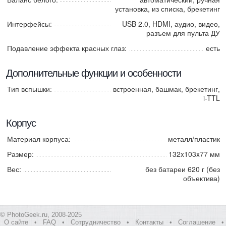
установка, из списка, брекетинг
Интерфейсы:
USB 2.0, HDMI, аудио, видео,
разъем для пульта ДУ
Подавление эффекта красных глаз:
есть
Дополнительные функции и особенности
Тип вспышки:
встроенная, башмак, брекетинг,
i-TTL
Корпус
Материал корпуса:
металл/пластик
Размер:
132x103x77 мм
Вес:
без батареи 620 г (без
объектива)
© PhotoGeek.ru, 2008-2025
О сайте
•
FAQ
•
Сотрудничество
•
Контакты
•
Соглашение
•