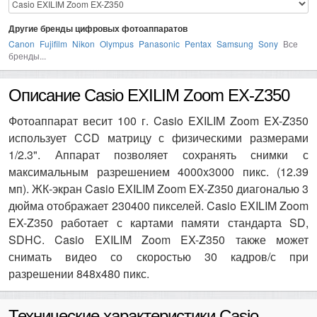
Другие бренды цифровых фотоаппаратов
Canon
Fujifilm
Nikon
Olympus
Panasonic
Pentax
Samsung
Sony
Все
бренды...
Описание Casio EXILIM Zoom EX-Z350
Фотоаппарат весит 100 г. Casio EXILIM Zoom EX-Z350
использует СCD матрицу с физическими размерами
1/2.3". Аппарат позволяет сохранять снимки с
максимальным разрешением 4000x3000 пикс. (12.39
мп). ЖК-экран Casio EXILIM Zoom EX-Z350 диагональю 3
дюйма отображает 230400 пикселей. Casio EXILIM Zoom
EX-Z350 работает с картами памяти стандарта SD,
SDHC. Casio EXILIM Zoom EX-Z350 также может
снимать видео со скоростью 30 кадров/с при
разрешении 848x480 пикс.
Технические характеристики Casio