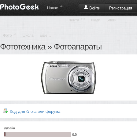
+8
Регистрация
Новое
Войти
+43
Лента
Люди
Блоги
+8
Фото
Школа
Еще ...
Фототехника
»
Фотоапараты
Код для блога или форума
Дизайн
0.0