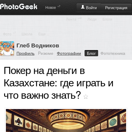
+7
Регистрация
Новое
Войти
+42
Лента
Люди
Блоги
+7
Фото
Школа
Еще ...
Глеб Водников
Профиль
Pезюме
Фотографии
Блог
Фототехника
Покер на деньги в
Казахстане: где играть и
что важно знать?