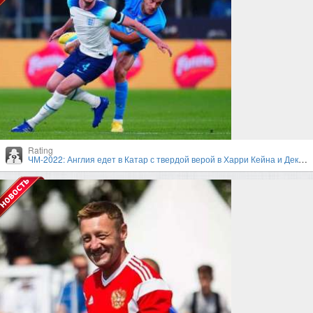
Rating
ЧМ-2022: Англия едет в Катар с твердой верой в Харри Кейна и Деклана Райса