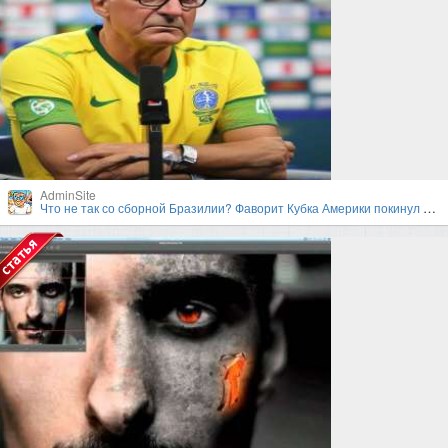
AdminSite
Что не так со сборной Бразилии? Фаворит Кубка Америки покинул турнир в первом раунде плей-офф