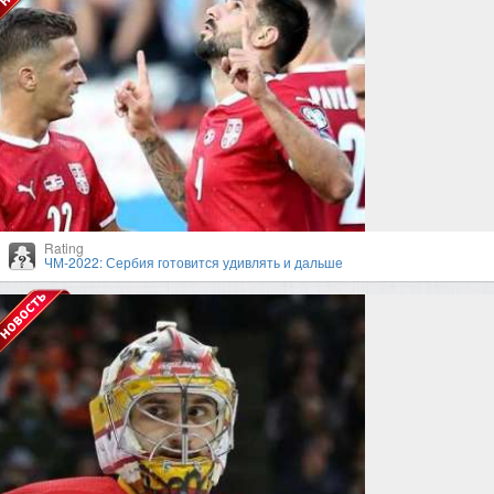
Rating
ЧМ-2022: Сербия готовится удивлять и дальше