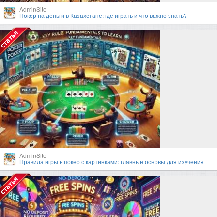
AdminSite
Покер на деньги в Казахстане: где играть и что важно знать?
AdminSite
Правила игры в покер с картинками: главные основы для изучения