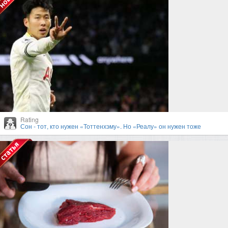
Rating
Сон - тот, кто нужен «Тоттенхэму». Но «Реалу» он нужен тоже