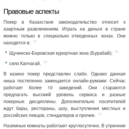
Правовые аспекты
Покер в Казахстане законодательство относит к
азартным развлечениям. Играть на деньги в стране
можно только в специально отведенных зонах. Они
находятся в:
Щучинско-Боровская курортная зона (Бурабай);
село Капчагай.
В казино покер представлен слабо. Однако данная
ниша постепенно замещается онлайн-румами. Сейчас
работает более 10 заведений. Они стараются
предлагать высокий уровень сервиса и разные
покерные дисциплины. Дополнительно посетителей
ждут бары, рестораны, шоу, выступления местных и
российских певцов, стендаперов и прочее.
Наземные комнаты работают круглосуточно. В утренние