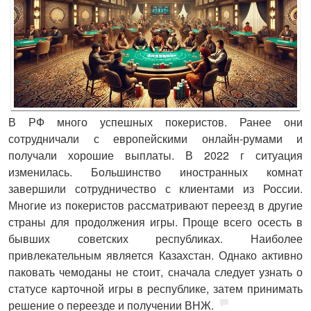
В РФ много успешных покеристов. Ранее они
сотрудничали с европейскими онлайн-румами и
получали хорошие выплаты. В 2022 г ситуация
изменилась. Большинство иностранных комнат
завершили сотрудничество с клиентами из России.
Многие из покеристов рассматривают переезд в другие
страны для продолжения игры. Проще всего осесть в
бывших советских республиках. Наиболее
привлекательным является Казахстан. Однако активно
паковать чемоданы не стоит, сначала следует узнать о
статусе карточной игры в республике, затем принимать
решение о переезде и получении ВНЖ.