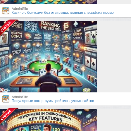
AdminSite
Казино с бонусами без отыгрыша: главная специфика промо
AdminSite
Популярные покер-румы: рейтинг лучших сайтов