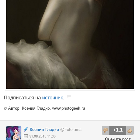
Подписаться на
источник
.
© Автор: Ксения Гладко,
www.photogeek.ru
Ксения Гладко
@Fotorama
+1.1
31.08.2015 11:36
Оцените пост