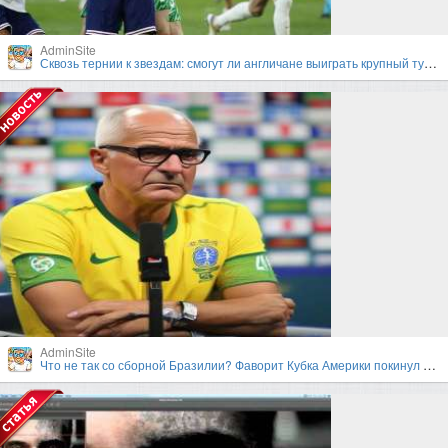
AdminSite
Сквозь тернии к звездам: смогут ли англичане выиграть крупный турнир под руководством Гарета Саутгейта?
AdminSite
Что не так со сборной Бразилии? Фаворит Кубка Америки покинул турнир в первом раунде плей-офф