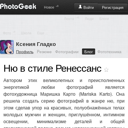
+8
Регистрация
Новое
Войти
+42
Лента
Люди
Блоги
+8
Фото
Школа
Еще ...
Ксения Гладко
Профиль
Pезюме
Фотографии
Блог
Фототехника
Ню в стиле Ренессанс
Автором этих великолепных и преисполненных
энергетикой любви фотографий является
фотохудожница Маришка Карто (Mariska Karto). Она
решила создать серию фотографий в жанре ню, при
этом сделав упор на красивых, полуобнажённых телах
молодых мужчин и женщин, приглушённом, интимном
освещении, минимализме деталей и общей