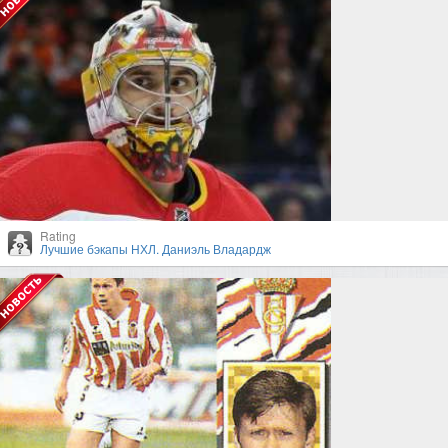
Rating
Лучшие бэкапы НХЛ. Даниэль Владардж