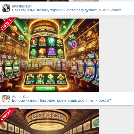
anastasia24
Свет как язык: почему хороший фотограф думает, а не снимает
AdminSite
Бонусы казино Покердом: какие акции доступны игрокам?