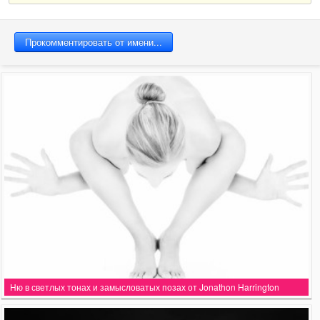
Ню в светлых тонах и замысловатых позах от Jonathon Harrington