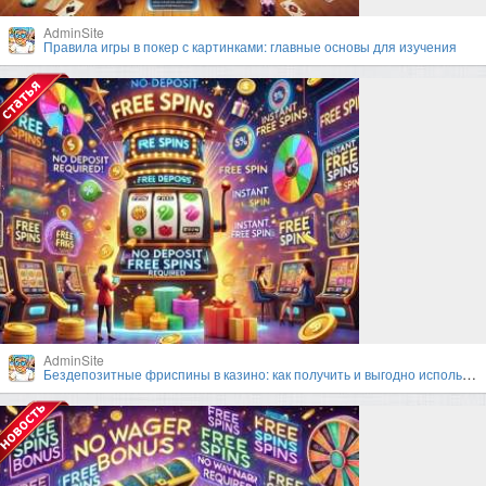
AdminSite
Правила игры в покер с картинками: главные основы для изучения
AdminSite
Бездепозитные фриспины в казино: как получить и выгодно использовать?