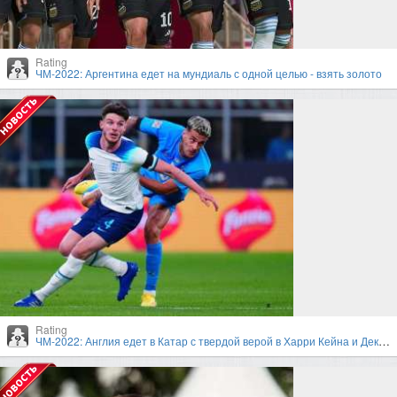
Rating
ЧМ-2022: Аргентина едет на мундиаль с одной целью - взять золото
Rating
ЧМ-2022: Англия едет в Катар с твердой верой в Харри Кейна и Деклана Райса