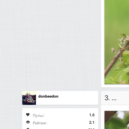
donbeedon
3. ...
1.6
Пульс:
2.1
Рейтинг: