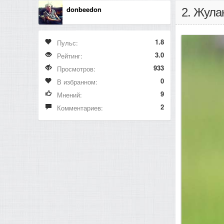
donbeedon
2. Жула
1.8
Пульс:
3.0
Рейтинг:
933
Просмотров:
0
В избранном:
9
Мнений:
2
Комментариев: