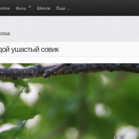
Блоги
+8
Школа
Еще ...
Фото
есяца
дой ушастый совик