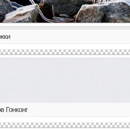
ужки
ов Гонконг