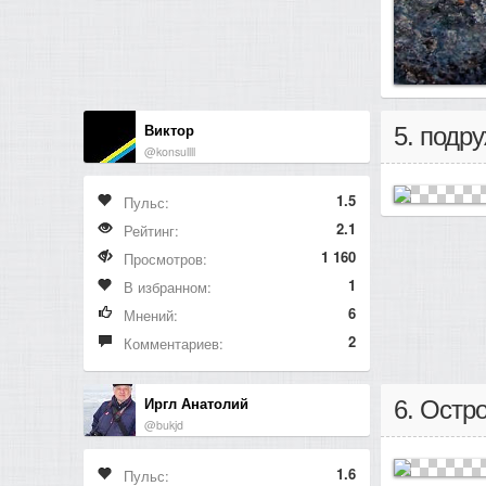
Виктор
5. подр
@konsullll
1.5
Пульс:
2.1
Рейтинг:
1 160
Просмотров:
1
В избранном:
6
Мнений:
2
Комментариев:
Иргл Анатолий
6. Остр
@bukjd
1.6
Пульс: