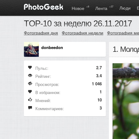
+8
+37
Люди
Новое
Лента
TOP-10 за неделю 26.11.2017
Фотография дня
Фотография недели
Фотография м
donbeedon
1. Моло
2.7
Пульс:
3.4
Рейтинг:
1 046
Просмотров:
1
В избранном:
10
Мнений:
3
Комментариев: