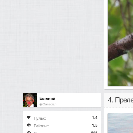
Евгений
4. Прел
@Canadian
1.4
Пульс:
1.5
Рейтинг:
585