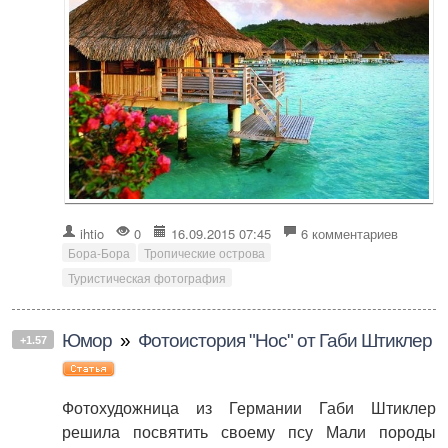
ihtio
0
16.09.2015 07:45
6 комментариев
Бора-Бора
Тропические острова
Туристическая фотография
Юмор
»
Фотоистория "Нос" от Габи Штиклер
+1.57
Фотохудожница из Германии Габи Штиклер
решила посвятить своему псу Мали породы