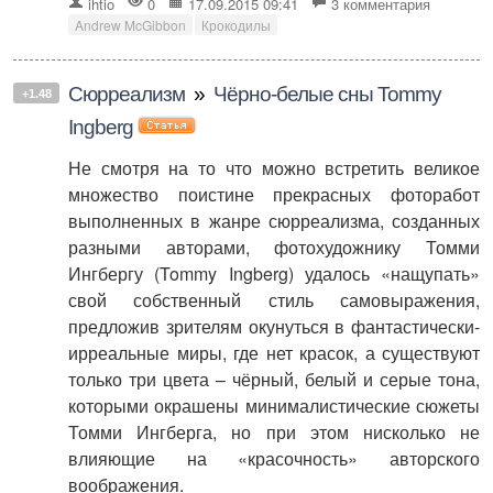
ihtio
0
17.09.2015 09:41
3 комментария
Andrew McGibbon
Крокодилы
Сюрреализм
»
Чёрно-белые сны Tommy
+1.48
Ingberg
Не смотря на то что можно встретить великое
множество поистине прекрасных фоторабот
выполненных в жанре сюрреализма, созданных
разными авторами, фотохудожнику Томми
Ингбергу (Tommy Ingberg) удалось «нащупать»
свой собственный стиль самовыражения,
предложив зрителям окунуться в фантастически-
ирреальные миры, где нет красок, а существуют
только три цвета – чёрный, белый и серые тона,
которыми окрашены минималистические сюжеты
Томми Ингберга, но при этом нисколько не
влияющие на «красочность» авторского
воображения.