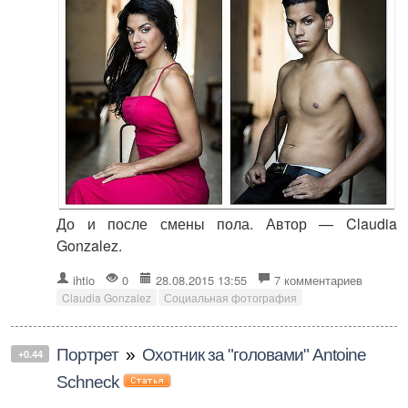
До и после смены пола. Автор — Claudia
Gonzalez.
ihtio
0
28.08.2015 13:55
7 комментариев
Claudia Gonzalez
Социальная фотография
Портрет
»
Охотник за "головами" Antoine
+0.44
Schneck