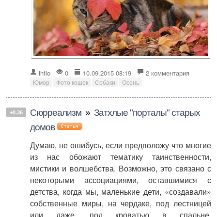
ihtio
0
10.09.2015 08:19
2 комментария
Юмор
Фото кошек
Собаки
Осень
Сюрреализм
»
Затхлые "порталы" старых
+0.36
домов
Думаю, не ошибусь, если предположу что многие
из нас обожают тематику таинственности,
мистики и волшебства. Возможно, это связано с
некоторыми ассоциациями, оставшимися с
детства, когда мы, маленькие дети, «создавали»
собственные миры, на чердаке, под лестницей
или даже, под кроватью в спальне.