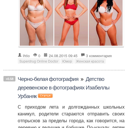
ihtio
0
24.08.2015 09:45
3 комментария
Superdrug Online Doctor
Юмор
Женская красота
Черно-белая фотография
»
Детство
+0.58
деревенское в фотографиях Изабеллы
Урбаняк
С приходом лета и долгожданных школьных
каникул, родители стараются отправить своих
отпрысков за пределы города, как говорится, на
деревню к дедушке и бабушке. По-началу, детям