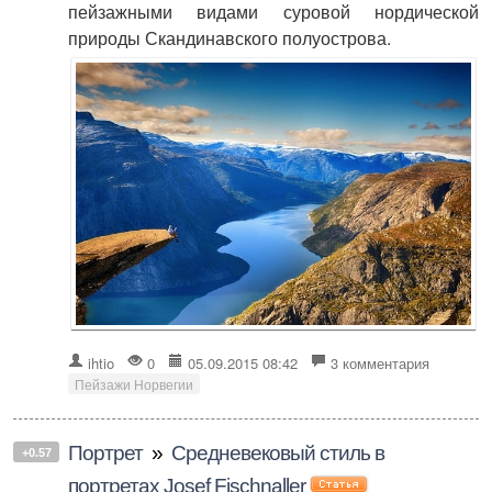
пейзажными видами суровой нордической
природы Скандинавского полуострова.
ihtio
0
05.09.2015 08:42
3 комментария
Пейзажи Норвегии
Портрет
»
Средневековый стиль в
+0.57
портретах Josef Fischnaller