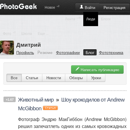
+2
Регистрация
Новое
Войти
+39
Лента
Люди
Блоги
+2
Фото
Школа
Еще ...
Дмитрий
Профиль
Pезюме
Фотографии
Блог
Фототехника
Написать публикацию
Все
Статьи
Новости
Обзоры
Уроки
Животный мир
»
Шоу крокодилов от Andrew
+1.67
McGibbon
Фотограф Эндрю МакГиббон (Andrew McGibbon)
решил запечатлеть одних из самых кровожадных